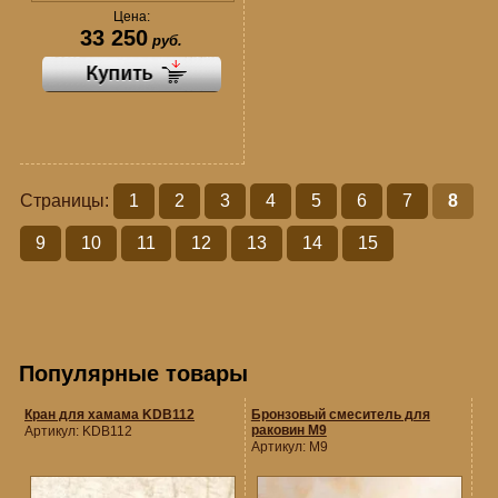
Цена:
33 250
руб.
Страницы:
1
2
3
4
5
6
7
8
9
10
11
12
13
14
15
Популярные товары
Кран для хамама KDB112
Бронзовый смеситель для
раковин M9
Артикул:
KDB112
Артикул:
M9