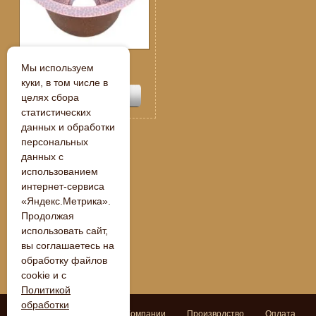
Спецпредложение:
Мы используем
109 250
руб.
куки, в том числе в
целях сбора
статистических
данных и обработки
персональных
данных с
« Назад
использованием
интернет-сервиса
«Яндекс.Метрика».
Продолжая
использовать сайт,
вы соглашаетесь на
обработку файлов
cookie и с
Политикой
обработки
Поиск
Главная
О Компании
Производство
Оплата