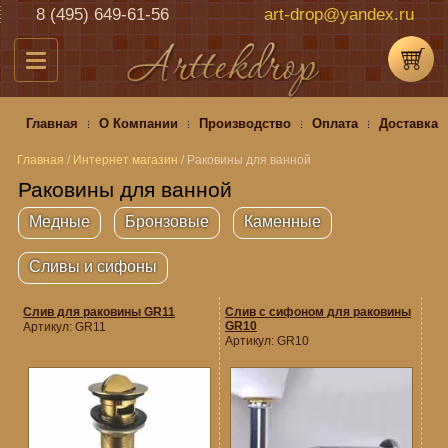
8 (495) 649-61-56
art-drop@yandex.ru
Главная
О Компании
Производство
Оплата
Доставка
Главная
/
Интернет магазин
/
Раковины для ванной
Раковины для ванной
Медные
Бронзовые
Каменные
Сливы и сифоны
Слив для раковины GR11
Слив с сифоном для раковины
GR10
Артикул:
GR11
Артикул:
GR10