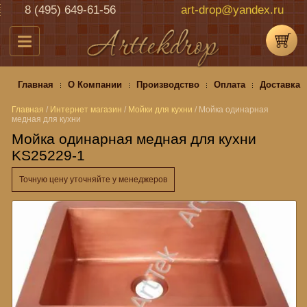
8 (495) 649-61-56
art-drop@yandex.ru
Главная
О Компании
Производство
Оплата
Доставка
Главная
/
Интернет магазин
/
Мойки для кухни
/
Мойка одинарная
медная для кухни
Мойка одинарная медная для кухни
KS25229-1
Точную цену уточняйте у менеджеров