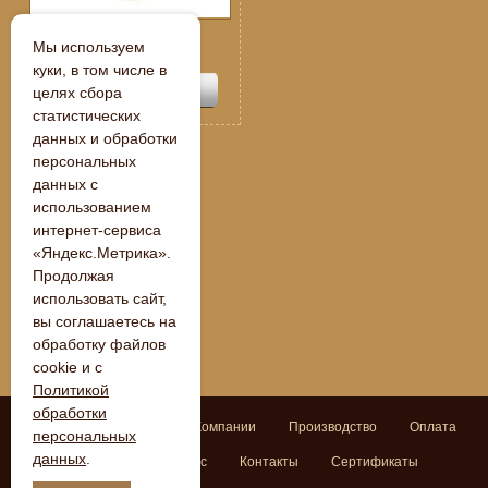
Спецпредложение:
Мы используем
109 250
руб.
куки, в том числе в
целях сбора
статистических
данных и обработки
персональных
данных с
« Назад
использованием
интернет-сервиса
«Яндекс.Метрика».
Продолжая
использовать сайт,
вы соглашаетесь на
обработку файлов
cookie и с
Политикой
обработки
Поиск
Главная
О Компании
Производство
Оплата
персональных
данных
.
Доставка
Задать вопрос
Контакты
Сертификаты