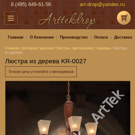
8 (495) 649-61-56
art-drop@yandex.ru
Главная
О Компании
Производство
Оплата
Доставка
Главная
/
Интернет магазин
/
Люстры, светильники, торшеры
/
Люстра
из дерева
Люстра из дерева KR-0027
Точную цену уточняйте у менеджеров