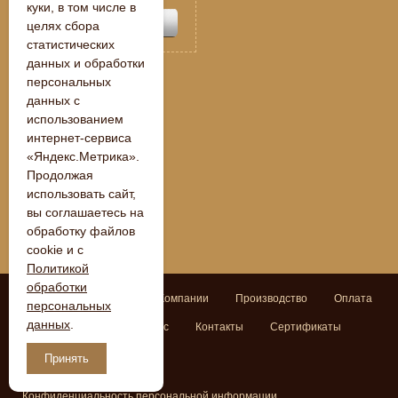
куки, в том числе в
целях сбора
статистических
данных и обработки
персональных
данных с
« Назад
использованием
интернет-сервиса
«Яндекс.Метрика».
Продолжая
использовать сайт,
вы соглашаетесь на
обработку файлов
cookie и с
Политикой
обработки
Поиск
Главная
О Компании
Производство
Оплата
персональных
данных
.
Доставка
Задать вопрос
Контакты
Сертификаты
Договор оферты
Принять
Конфиденциальность персональной информации