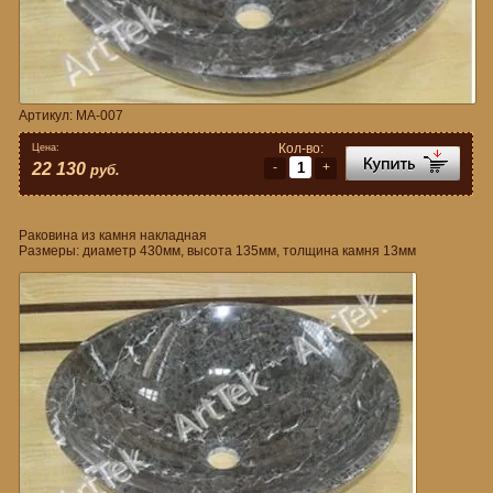
Артикул:
MA-007
Кол-во:
Цена:
-
+
22 130
руб.
Раковина из камня накладная
Размеры: диаметр 430мм, высота 135мм, толщина камня 13мм