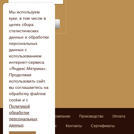
Спецпредложение:
Мы используем
109 250
руб.
куки, в том числе в
целях сбора
статистических
данных и обработки
персональных
данных с
« Назад
использованием
интернет-сервиса
«Яндекс.Метрика».
Продолжая
использовать сайт,
вы соглашаетесь на
обработку файлов
cookie и с
Политикой
обработки
Поиск
Главная
О Компании
Производство
Оплата
персональных
данных
.
Доставка
Задать вопрос
Контакты
Сертификаты