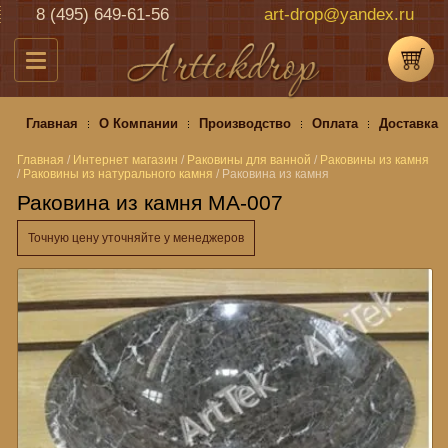
8 (495) 649-61-56
art-drop@yandex.ru
Главная
О Компании
Производство
Оплата
Доставка
Главная
/
Интернет магазин
/
Раковины для ванной
/
Раковины из камня
/
Раковины из натурального камня
/
Раковина из камня
Раковина из камня MA-007
Точную цену уточняйте у менеджеров