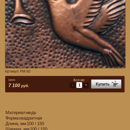
Артикул:
PM-50
Кол-во:
Цена:
-
+
7 100
руб.
Материал
медь
Форма
квадратная
Длина, мм
100 / 150
Ширина, мм
100 / 150