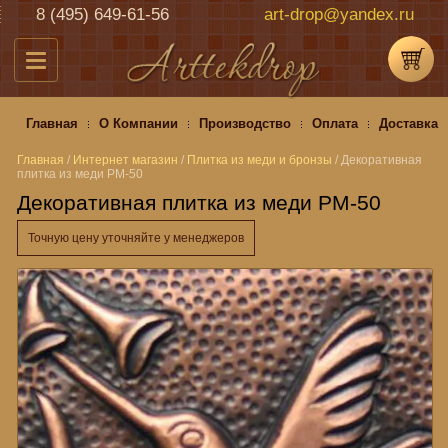
8 (495) 649-61-56
art-drop@yandex.ru
Главная
О Компании
Производство
Оплата
Доставка
Главная
/
Интернет магазин
/
Плитка из меди и бронзы
/
Декоративная
плитка из меди PM-50
Декоративная плитка из меди PM-50
Точную цену уточняйте у менеджеров