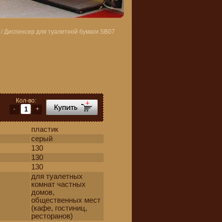
/
Диспенсер для туалетной бумаги SB07
Кол-во:
-
+
пластик
серый
130
130
130
для туалетных
комнат частных
домов,
общественных мест
(кафе, гостиниц,
ресторанов)