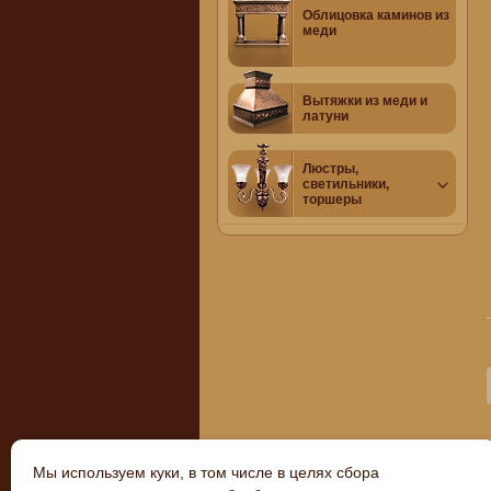
Облицовка каминов из
меди
Вытяжки из меди и
латуни
Люстры,
светильники,
торшеры
Мы используем куки, в том числе в целях сбора