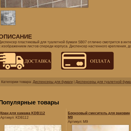
ОПИСАНИЕ
Диспенсер пластиковый для туалетной бумаги SB07 отлично смотрится в интер
с изображением листов спереди корпуса. Диспенсер настенного крепления, д
Категории товара:
Диспенсеры для бумаги
|
Диспенсеры для туалетной бума
Популярные товары
Кран для хамама KDB112
Бронзовый смеситель для раковин
M9
Артикул:
KDB112
Артикул:
M9