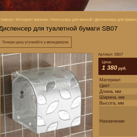
Главная
/
Интернет магазин
/
Аксессуары для ванной
/
Диспенсеры для бумаги
Диспенсер для туалетной бумаги SB07
Точную цену уточняйте у менеджеров
Артикул:
SB07
Цена:
1 380
руб.
Материал
Цвет
Длина, мм
Ширина, мм
Высота, мм
Назначение