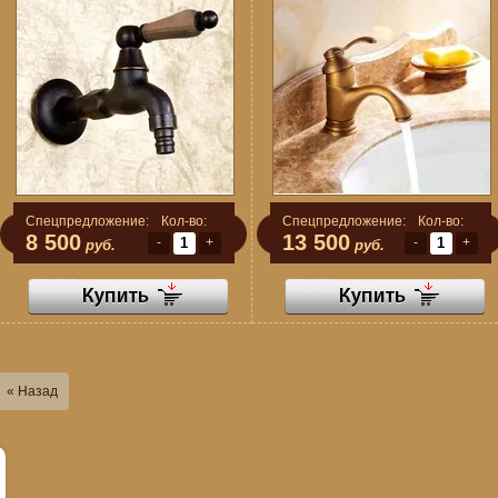
Спецпредложение:
Кол-во:
Спецпредложение:
Кол-во:
8 500
13 500
-
+
-
+
руб.
руб.
« Назад