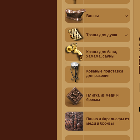
Ванны
Трапы для душа
Краны для бани,
хамама, сауны
Кованые подставки
для раковин
Плитка из меди и
бронзы
Панно и барельефы из
меди и бронзы