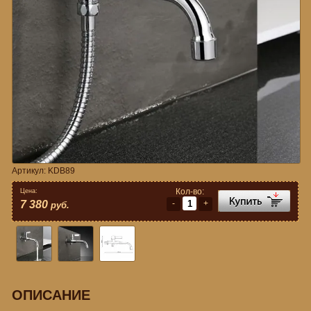
Артикул:
KDB89
Кол-во:
Цена:
-
+
7 380
руб.
ОПИСАНИЕ