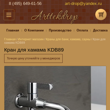
8 (495) 649-61-56
art-drop@yandex.ru
Главная
О Компании
Производство
Оплата
Доставка
Главная
/
Интернет магазин
/
Краны для бани, хамама, сауны
/
Кран для
хамама KDB89
Кран для хамама KDB89
Точную цену уточняйте у менеджеров