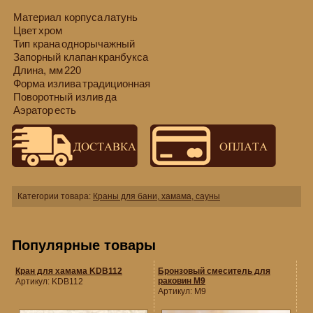
Материал корпуса
латунь
Цвет
хром
Тип крана
однорычажный
Запорный клапан
кранбукса
Длина, мм
220
Форма излива
традиционная
Поворотный излив
да
Аэратор
есть
Категории товара:
Краны для бани, хамама, сауны
Популярные товары
Кран для хамама KDB112
Бронзовый смеситель для
раковин M9
Артикул:
KDB112
Артикул:
M9