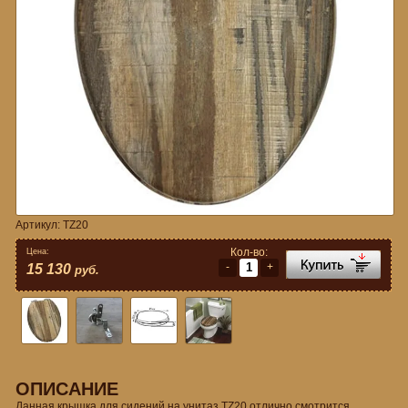
Артикул:
TZ20
Кол-во:
Цена:
-
+
15 130
руб.
ОПИСАНИЕ
Данная крышка для сидений на унитаз TZ20 отлично смотрится