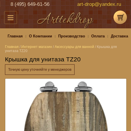
8 (495) 649-61-56
art-drop@yandex.ru
Главная
О Компании
Производство
Оплата
Доставка
Главная
/
Интернет магазин
/
Аксессуары для ванной
/
Крышка для
унитаза TZ20
Крышка для унитаза TZ20
Точную цену уточняйте у менеджеров