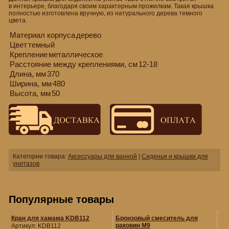
в интерьере, благодаря своим характерным прожилкам. Такая крышка
полностью изготовлена вручную, из натурального дерева темного
цвета.
Материал корпуса
дерево
Цвет
темный
Крепление
металлическое
Расстояние между креплениями, см
12-18
Длина, мм
370
Ширина, мм
480
Высота, мм
50
Категории товара:
Аксессуары для ванной
|
Сиденья и крышки для
унитазов
Популярные товары
Кран для хамама KDB112
Бронзовый смеситель для
раковин M9
Артикул:
KDB112