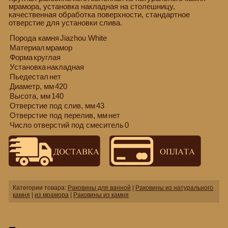
мрамора, установка накладная на столешницу,
качественная обработка поверхности, стандартное
отверстие для установки слива.
Порода камня
Jiazhou White
Материал
мрамор
Форма
круглая
Установка
накладная
Пьедестал
нет
Диаметр, мм
420
Высота, мм
140
Отверстие под слив, мм
43
Отверстие под перелив, мм
нет
Число отверстий под смеситель
0
Категории товара:
Раковины для ванной
|
Раковины из натурального
камня
|
из мрамора
|
Раковины из камня