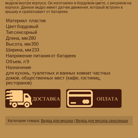
ведром внутри корпуса. Он изготовлен в бордовом цвете, с рисунком на
корпусе. Данное ведро имеет датчик движения, который встроен в
крышку и срабатывает от батареек.
Материал
пластик
Цвет
бордовый
Тип
сенсорный
Длина, мм
280
Высота, мм
350
Ширина, мм
233
Напряжение питания
от батареек
Объем, л
9
Назначение
для кухонь, туалетных и ванных комнат частных
домов, общественных мест (кафе, гостиниц,
ресторанов)
Категории товара:
Ведра для мусора
|
Ведра для мусора сенсорные