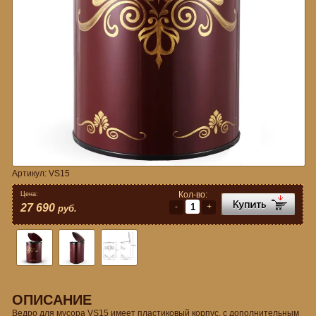
Артикул:
VS15
Кол-во:
Цена:
-
+
27 690
руб.
ОПИСАНИЕ
Ведро для мусора VS15 имеет пластиковый корпус, с дополнительным