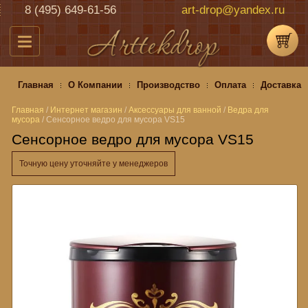
8 (495) 649-61-56
art-drop@yandex.ru
Главная
О Компании
Производство
Оплата
Доставка
Главная
/
Интернет магазин
/
Аксессуары для ванной
/
Ведра для
мусора
/
Сенсорное ведро для мусора VS15
Сенсорное ведро для мусора VS15
Точную цену уточняйте у менеджеров