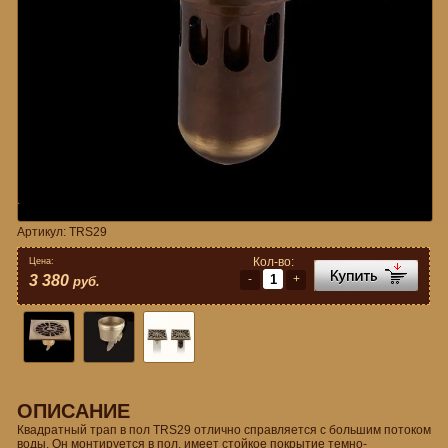
Артикул:
TRS29
Кол-во:
Цена:
-
+
3 380
руб.
ОПИСАНИЕ
Квадратный трап в пол TRS29 отлично справляется с большим потоком
воды. Он монтируется в пол, имеет стойкое покрытие темно-