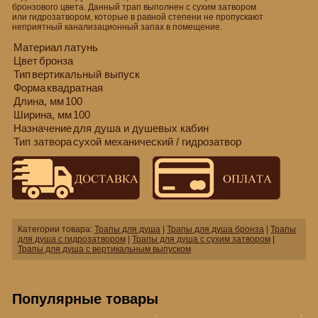
бронзового цвета. Данный трап выполнен с сухим затвором
или гидрозатвором, которые в равной степени не пропускают
неприятный канализационный запах в помещение.
Материал
латунь
Цвет
бронза
Тип
вертикальный выпуск
Форма
квадратная
Длина, мм
100
Ширина, мм
100
Назначение
для душа и душевых кабин
Тип затвора
сухой механический / гидрозатвор
Категории товара:
Трапы для душа
|
Трапы для душа бронза
|
Трапы
для душа с гидрозатвором
|
Трапы для душа с сухим затвором
|
Трапы для душа с вертикальным выпуском
Популярные товары